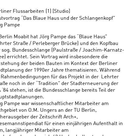
aching
liner Flussarbeiten (1) [Studio]
stvortrag “Das Blaue Haus und der Schlangenkopf”
rg Pampe
Berlin Moabit hat Jörg Pampe das “Blaue Haus”
hrter Straße / Perleberger Brücke) und den Kopfbau
r sog. Bundesschlange (Paulstraße / Joachim-Karnatz-
ee) errichtet. Sein Vortrag wird insbesondere die
stehung der beiden Bauten im Kontext der Berliner
adtplanung der 1990er Jahre thematisieren. Während
 Rahmenbedingungen für das Projekt in der Lehrter
aße noch in der “Tradition” der Stadterneuerung der
 ‘84 stehen, ist die Bundesschlange bereits Teil der
uptstadtplanungen.
g Pampe war wissenschaftlicher Mitarbeiter am
hgebiet von O.M. Ungers an der TU Berlin,
herausgeber der Zeitschrift Arch+,
esemannstipendiat für einen einjährigen Aufenthalt in
, langjähriger Mitarbeiter am