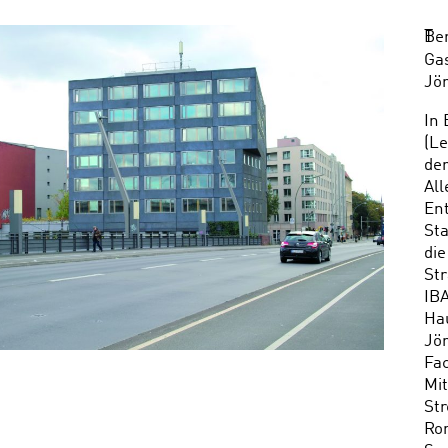
e
T
Ber
Ga
Jö
In 
(Le
de
All
Ent
St
die
Str
IBA
Ha
Jör
Fac
Mit
Str
Rom