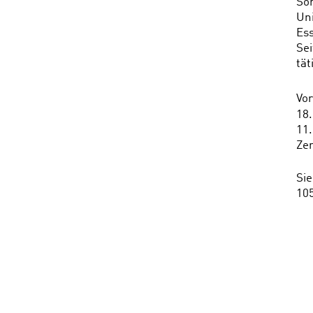
So
Uni
Es
Sei
tät
Vor
18.
11
Zen
Si
105